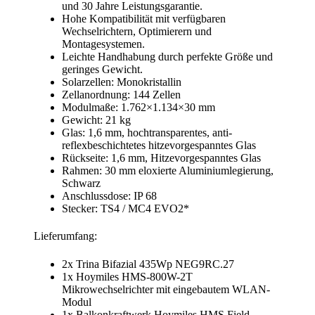
und 30 Jahre Leistungsgarantie.
Hohe Kompatibilität mit verfügbaren
Wechselrichtern, Optimierern und
Montagesystemen.
Leichte Handhabung durch perfekte Größe und
geringes Gewicht.
Solarzellen: Monokristallin
Zellanordnung: 144 Zellen
Modulmaße: 1.762×1.134×30 mm
Gewicht: 21 kg
Glas: 1,6 mm, hochtransparentes, anti-
reflexbeschichtetes hitzevorgespanntes Glas
Rückseite: 1,6 mm, Hitzevorgespanntes Glas
Rahmen: 30 mm eloxierte Aluminiumlegierung,
Schwarz
Anschlussdose: IP 68
Stecker: TS4 / MC4 EVO2*
Lieferumfang:
2x Trina Bifazial 435Wp NEG9RC.27
1x Hoymiles HMS-800W-2T
Mikrowechselrichter mit eingebautem WLAN-
Modul
1x Balkonkraftwerk Hoymiles HMS Field