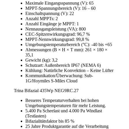
Maximale Eingangsspannung (V): 65
MPPT-Spannungsbereich (V): 16 – 60
Einschaltspannung (V): 22
Anzahl MPPTs: 2
Anzahl Eingänge je MPPT: 1
Nennausgangsleistung (VA): 800
CEC-Spitzenwirkungsgrad: 96,7 %
MPPT-Nennwirkungsgrad: 99,8 %
Umgebungstemperaturbereich (°C): -40 bis +65
Abmessungen (B × H × T mm): 261 × 180 ×
35,1
Gewicht (kg): 3,2
Schutzart: Außenbereich IP67 (NEMA 6)
Kühlung: Natürliche Konvektion – Keine Lüfter
Kommunikation/Überwachung: Sub-
1G/Hoymiles S-Miles Cloud
Trina Bifazial 435Wp NEG9RC.27
Besseres Temperaturverhalten bei hohen
Umgebungstemperaturen für mehr Leistung.
5.400 Pa Scheelast und 4.000 Pa Windlast
(Testlasten)
Bifazialitätsfaktor bis 85 %
25 Jahre Produktgarantie auf die Verarbeitung